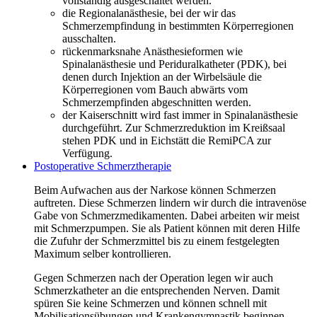
vollständig ausgeschaltet werden.
die Regionalanästhesie, bei der wir das
Schmerzempfindung in bestimmten Körperregionen
ausschalten.
rückenmarksnahe Anästhesieformen wie
Spinalanästhesie und Periduralkatheter (PDK), bei
denen durch Injektion an der Wirbelsäule die
Körperregionen vom Bauch abwärts vom
Schmerzempfinden abgeschnitten werden.
der Kaiserschnitt wird fast immer in Spinalanästhesie
durchgeführt. Zur Schmerzreduktion im Kreißsaal
stehen PDK und in Eichstätt die RemiPCA zur
Verfügung.
Postoperative Schmerztherapie
Beim Aufwachen aus der Narkose können Schmerzen
auftreten. Diese Schmerzen lindern wir durch die intravenöse
Gabe von Schmerzmedikamenten. Dabei arbeiten wir meist
mit Schmerzpumpen. Sie als Patient können mit deren Hilfe
die Zufuhr der Schmerzmittel bis zu einem festgelegten
Maximum selber kontrollieren.
Gegen Schmerzen nach der Operation legen wir auch
Schmerzkatheter an die entsprechenden Nerven. Damit
spüren Sie keine Schmerzen und können schnell mit
Mobilisationsübungen und Krankengymnastik beginnen.