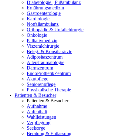
Diabetologie | Fußambulanz
Ernährungsmedizin
Gastroenterologie
Kardiologie
Notfallambulanz
Orthopädie & Unfallchirurgie
Onkologie
Palliativmedizin
Viszeralchirurgie
Beleg- & Konsiliarärzte
Adipositaszentrum
Alterstraumatologie
Darmzentrum
EndoProthetikZentrum
Akutpflege
Seniorenpflege
Physikalische Therapie
Patienten & Besucher
Patienten & Besucher
Aufnahme
Aufenthalt
Wahlleistungen
Verpflegung
Seelsorge
Beratung & Entlassung