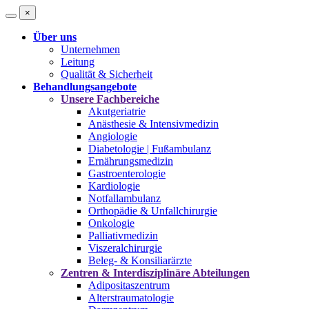
×
Über uns
Unternehmen
Leitung
Qualität & Sicherheit
Behandlungsangebote
Unsere Fachbereiche
Akutgeriatrie
Anästhesie & Intensivmedizin
Angiologie
Diabetologie | Fußambulanz
Ernährungsmedizin
Gastroenterologie
Kardiologie
Notfallambulanz
Orthopädie & Unfallchirurgie
Onkologie
Palliativmedizin
Viszeralchirurgie
Beleg- & Konsiliarärzte
Zentren & Interdisziplinäre Abteilungen
Adipositaszentrum
Alterstraumatologie