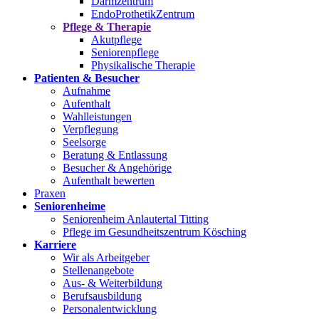
Darmzentrum
EndoProthetikZentrum
Pflege & Therapie
Akutpflege
Seniorenpflege
Physikalische Therapie
Patienten & Besucher
Aufnahme
Aufenthalt
Wahlleistungen
Verpflegung
Seelsorge
Beratung & Entlassung
Besucher & Angehörige
Aufenthalt bewerten
Praxen
Seniorenheime
Seniorenheim Anlautertal Titting
Pflege im Gesundheitszentrum Kösching
Karriere
Wir als Arbeitgeber
Stellenangebote
Aus- & Weiterbildung
Berufsausbildung
Personalentwicklung